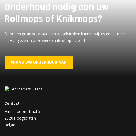
Onderhoud nodig aan uw
Rollmops of Knikmops?
Door een grote voorraad aan wisselstukken kunnen wij u steeds snelle
service geven in onze werkplaats of op de werf.
VRAAG UW ONDERHOUD AAN
Contact
Hinnenboomstraat 5
2320 Hoogstraten
België